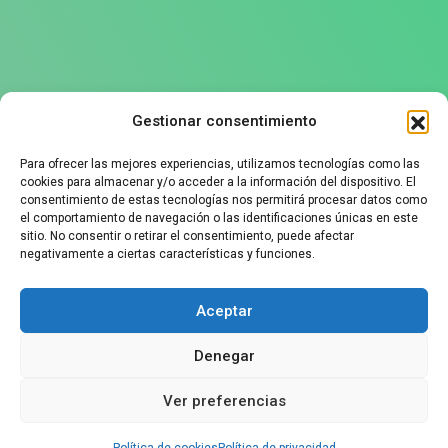
Gestionar consentimiento
Política de privacidad
Para ofrecer las mejores experiencias, utilizamos tecnologías como las
Aviso legal
cookies para almacenar y/o acceder a la información del dispositivo. El
Política de cookies
consentimiento de estas tecnologías nos permitirá procesar datos como
el comportamiento de navegación o las identificaciones únicas en este
sitio. No consentir o retirar el consentimiento, puede afectar
negativamente a ciertas características y funciones.
Contáctanos
Aceptar
+34 625912090
Denegar
info@ozziefriends.com
Ver preferencias