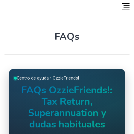
FAQs
Centro de ayuda • OzzieFriends!
FAQs OzzieFriends!:
Tax Return,
Superannuation y
dudas habituales