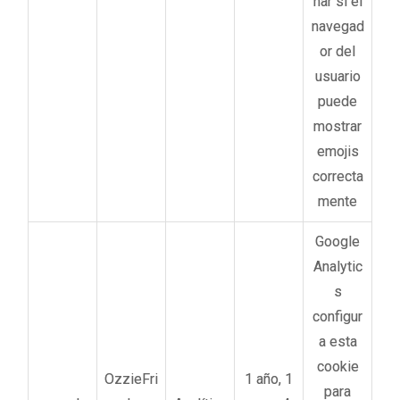
nar si el
navegad
or del
usuario
puede
mostrar
emojis
correcta
mente
Google
Analytic
s
configur
a esta
cookie
OzzieFri
1 año, 1
para