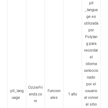
pll
_langua
ge es
utilizada
por
Polylan
g para
recordar
el
idioma
seleccio
nado
por el
OzzieFri
pll_lang
Funcion
usuario
ends.co
1 año
uage
ales
al volver
m
al sitio