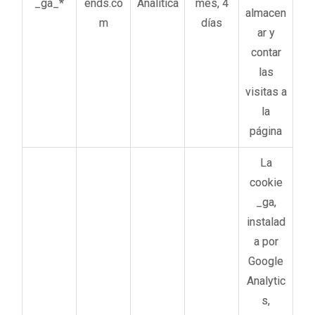
_ga_*
ends.co
Analítica
mes, 4
almacen
m
días
ar y
contar
las
visitas a
la
página
La
cookie
_ga,
instalad
a por
Google
Analytic
s,