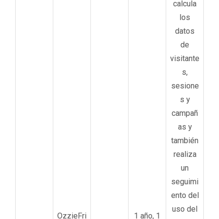
calcula
los
datos
de
visitante
s,
sesione
s y
campañ
as y
también
realiza
un
seguimi
ento del
uso del
OzzieFri
1 año, 1