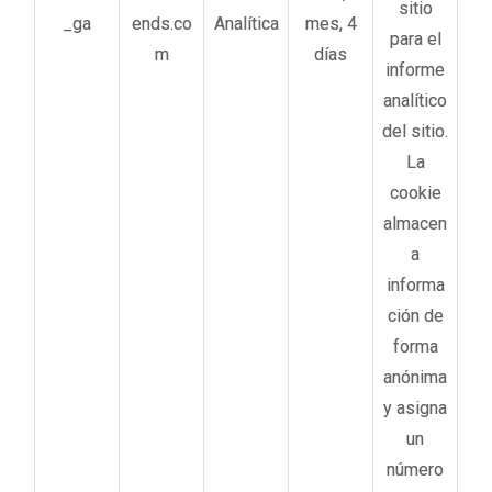
sitio
_ga
ends.co
Analítica
mes, 4
para el
m
días
informe
analítico
del sitio.
La
cookie
almacen
a
informa
ción de
forma
anónima
y asigna
un
número