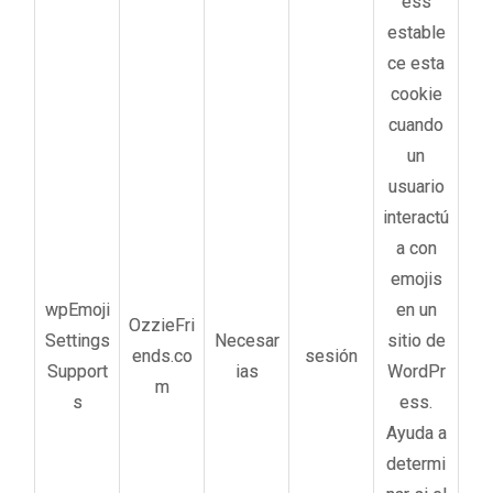
ess
estable
ce esta
cookie
cuando
un
usuario
interactú
a con
emojis
wpEmoji
en un
OzzieFri
Settings
Necesar
sitio de
ends.co
sesión
Support
ias
WordPr
m
s
ess.
Ayuda a
determi